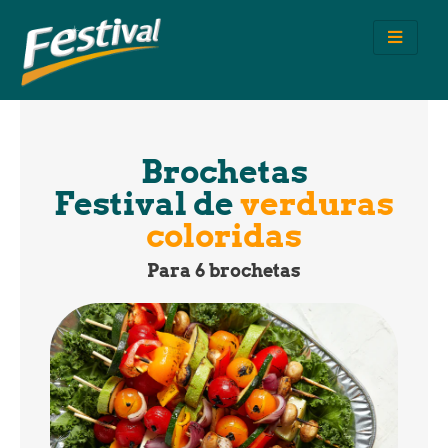
Ir
al
contenido
Brochetas
Festival de
verduras
coloridas
Para 6 brochetas