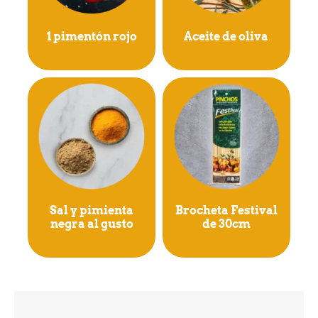
1 pimentón rojo
Aceite de oliva
Sal y pimienta
Brocheta Festival
negra al gusto
de 30cm