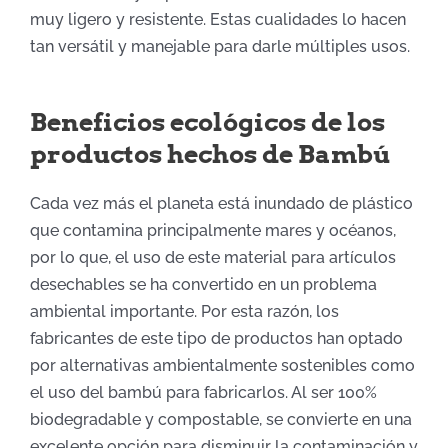
muy
liger
o y resistente
. Es
tas cualidades
lo
hacen
tan versátil
y manejable
para darle múltiples usos.
Beneficios ecológicos de los
productos hechos de Bambú
Cada vez más e
l planeta está inundado de plástic
o
que
contamina principalmente mares y océanos
,
por lo que, el uso de este material
para artículos
desechables se ha convertido en un problema
ambiental
importante
. Por esta razón, los
fabricantes de este tipo de productos han optado
por alternativas ambientalmente sostenibles como
el uso del bambú para fabricarlos
. A
l ser
100%
biodegradable y
compostable
,
se
convierte en una
excelente opción p
ara disminuir la contaminación y