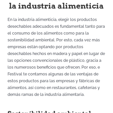
la industria alimenticia
En la industria aliment
icia
,
elegir
los productos
desechables
adecuados es
fundamental tanto
para
el consumo de los alimentos
como
para
la
sostenibilidad ambiental.
Por esto, c
ada vez más
empresas están optando por productos
desechables hechos en madera y papel en lugar de
las opciones convencionales de plástico,
gracia a
los
numerosos beneficios que ofrecen
. Por eso, e
Festival te contamos algunas de l
a
s ventajas de
estos productos para las empresas
y f
ábricas
de
alimentos, así como en restaurantes, cafeterías y
demás ramas de la industria alimentaria.