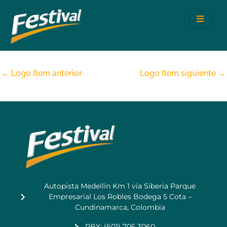
Ir
al
contenido
←
Logo Item anterior
Logo Item siguiente
→
Autopista Medellín Km 1 vía Siberia Parque
Empresarial Los Robles Bodega 5 Cota –
Cundinamarca, Colombia
PBX: (601) 705 3060