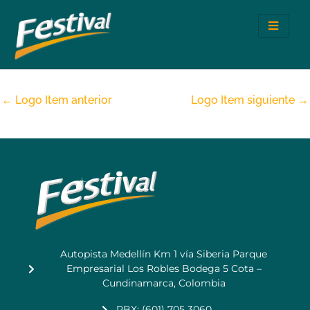
Ir
al
contenido
←
Logo Item anterior
Logo Item siguiente
→
Autopista Medellín Km 1 vía Siberia Parque
Empresarial Los Robles Bodega 5 Cota –
Cundinamarca, Colombia
PBX: (601) 705 3060