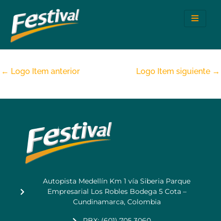
Ir
al
contenido
←
Logo Item anterior
Logo Item siguiente
→
Autopista Medellín Km 1 vía Siberia Parque
Empresarial Los Robles Bodega 5 Cota –
Cundinamarca, Colombia
PBX: (601) 705 3060